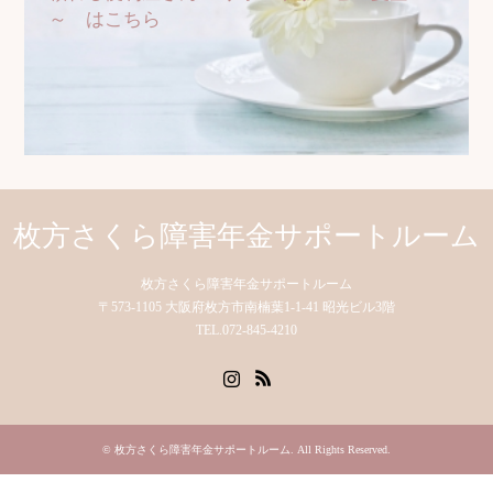
～ はこちら
枚方さくら障害年金サポートルーム
枚方さくら障害年金サポートルーム
〒573-1105 大阪府枚方市南楠葉1-1-41 昭光ビル3階
TEL.072-845-4210
Instagram
RSS
©
枚方さくら障害年金サポートルーム
. All Rights Reserved.