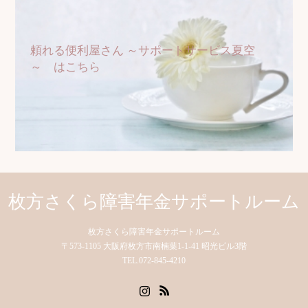
頼れる便利屋さん ～サポートサービス夏空
～ はこちら
枚方さくら障害年金サポートルーム
枚方さくら障害年金サポートルーム
〒573-1105 大阪府枚方市南楠葉1-1-41 昭光ビル3階
TEL.072-845-4210
Instagram
RSS